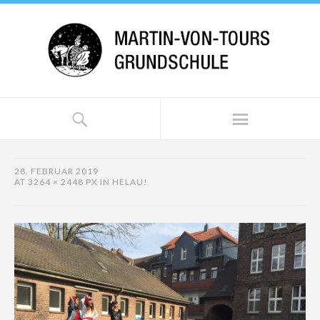
28. FEBRUAR 2019
AT
3264 × 2448 PX
IN
HELAU!