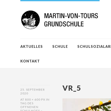
AKTUELLES
SCHULE
SCHULSOZIALAR
KONTAKT
VR_5
25. SEPTEMBER
2020
AT
800 × 600 PX
IN
TAG DES
OFFNENEN
SCHULHOFS –