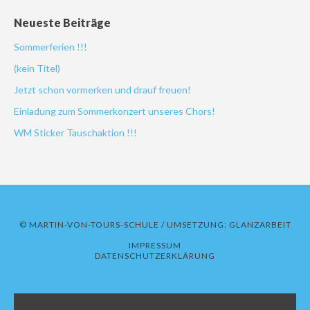
Neueste Beiträge
Sommerferien !!!
(kein Titel)
Jetzt schon vormerken und drauf freuen!
Einladung zum Sommerkonzert unseres Chors!
WM Sticker Tauschaktion !!!
© MARTIN-VON-TOURS-SCHULE / UMSETZUNG:
GLANZARBEIT
IMPRESSUM
DATENSCHUTZERKLÄRUNG