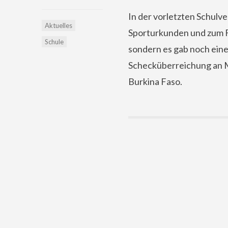
In der vorletzten Schulv
Aktuelles
Sporturkunden und zum F
Schule
sondern es gab noch ein
Schecküberreichung an M
Burkina Faso.