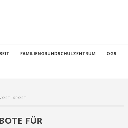
BEIT
FAMILIENGRUNDSCHULZENTRUM
OGS
WORT ‘
SPORT
’
BOTE FÜR