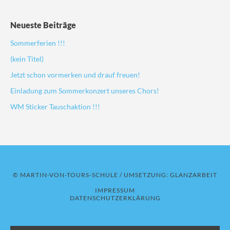
Neueste Beiträge
Sommerferien !!!
(kein Titel)
Jetzt schon vormerken und drauf freuen!
Einladung zum Sommerkonzert unseres Chors!
WM Sticker Tauschaktion !!!
© MARTIN-VON-TOURS-SCHULE / UMSETZUNG:
GLANZARBEIT
IMPRESSUM
DATENSCHUTZERKLÄRUNG