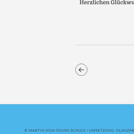
Herzlichen Glückwun
© MARTIN-VON-TOURS-SCHULE / UMSETZUNG:
GLANZAR