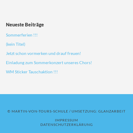
Neueste Beiträge
Sommerferien !!!
(kein Titel)
Jetzt schon vormerken und drauf freuen!
Einladung zum Sommerkonzert unseres Chors!
WM Sticker Tauschaktion !!!
© MARTIN-VON-TOURS-SCHULE / UMSETZUNG:
GLANZARBEIT
IMPRESSUM
DATENSCHUTZERKLÄRUNG