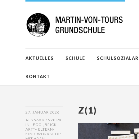
AKTUELLES
SCHULE
SCHULSOZIALAR
KONTAKT
Z(1)
27. JANUAR 2026
AT
2560 × 1920 PX
IN
LEGO „BRICK-
ART“– ELTERN-
KIND-WORKSHOP
MIT ARAN