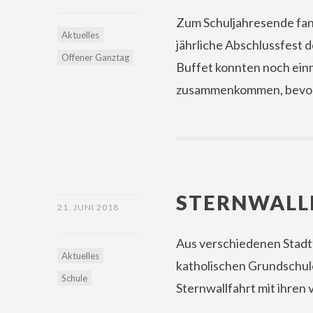
Zum Schuljahresende fan
Aktuelles
jährliche Abschlussfest
Offener Ganztag
Buffet konnten noch einma
zusammenkommen, bevor d
STERNWALLF
21. JUNI 2018
Aus verschiedenen Stadtt
Aktuelles
katholischen Grundschule
Schule
Sternwallfahrt mit ihren