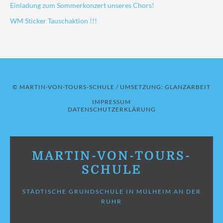
Einladung zum Sommerkonzert unseres Chors!
WM Sticker Tauschaktion !!!
© MARTIN-VON-TOURS-SCHULE / UMSETZUNG:
GLANZARBEIT
IMPRESSUM
DATENSCHUTZERKLÄRUNG
MARTIN-VON-TOURS-
SCHULE
STÄDTISCHE GRUNDSCHULE IN MÜLHEIM AN DER
RUHR