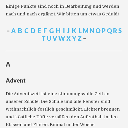
Einige Punkte sind noch in Bearbeitung und werden
nach und nach ergänzt. Wir bitten um etwas Geduld!
–
A
B
C
D
E
F
G
H
I
J
K
L
M
N
O
P
Q
R
S
T
U
V
W
X
Y
Z
–
A
Advent
Die Adventszeit ist eine stimmungsvolle Zeit an
unserer Schule. Die Schule und alle Fenster sind
weihnachtlich-festlich geschmückt, Lichter brennen
und köstliche Düfte versüßen den Aufenthalt in den
Klassen und Fluren. Einmal in der Woche